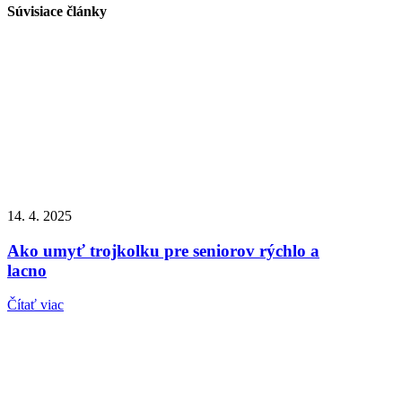
Súvisiace
články
14. 4. 2025
Ako umyť trojkolku pre seniorov rýchlo a
lacno
Čítať viac