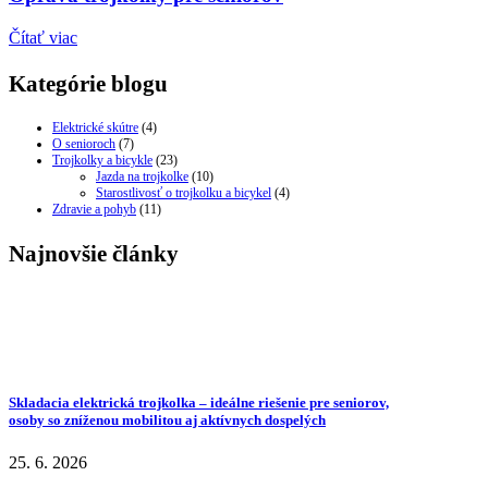
Čítať viac
Kategórie blogu
Elektrické skútre
(4)
O senioroch
(7)
Trojkolky a bicykle
(23)
Jazda na trojkolke
(10)
Starostlivosť o trojkolku a bicykel
(4)
Zdravie a pohyb
(11)
Najnovšie články
Skladacia elektrická trojkolka – ideálne riešenie pre seniorov,
osoby so zníženou mobilitou aj aktívnych dospelých
25. 6. 2026