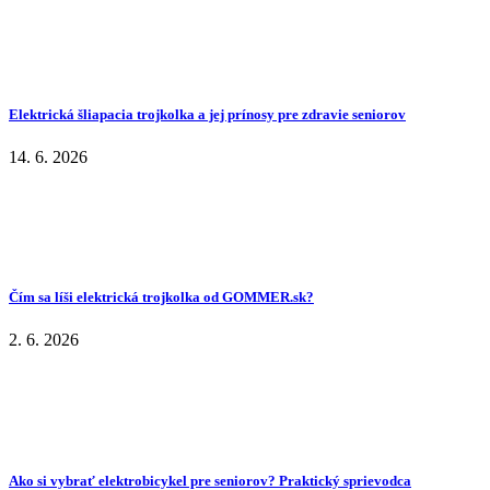
Elektrická šliapacia trojkolka a jej prínosy pre zdravie seniorov
14. 6. 2026
Čím sa líši elektrická trojkolka od GOMMER.sk?
2. 6. 2026
Ako si vybrať elektrobicykel pre seniorov? Praktický sprievodca