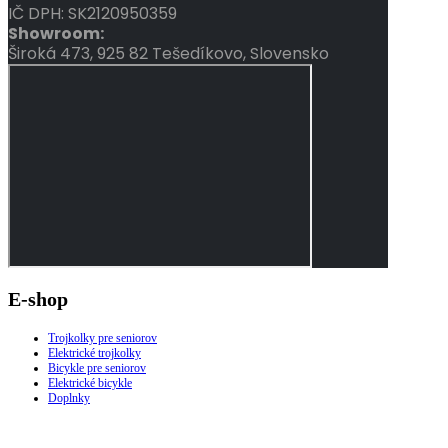
IČ DPH: SK2120950359
Showroom:
Široká 473, 925 82 Tešedíkovo, Slovensko
E-shop
Trojkolky pre seniorov
Elektrické trojkolky
Bicykle pre seniorov
Elektrické bicykle
Doplnky