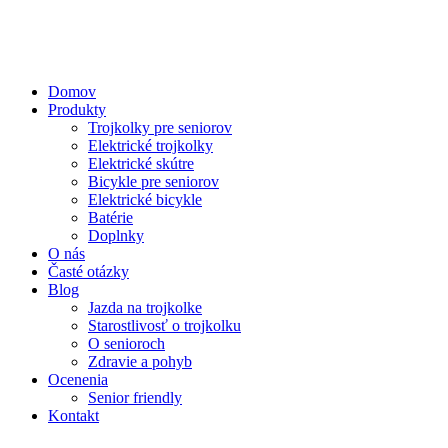
Domov
Produkty
Trojkolky pre seniorov
Elektrické trojkolky
Elektrické skútre
Bicykle pre seniorov
Elektrické bicykle
Batérie
Doplnky
O nás
Časté otázky
Blog
Jazda na trojkolke
Starostlivosť o trojkolku
O senioroch
Zdravie a pohyb
Ocenenia
Senior friendly
Kontakt