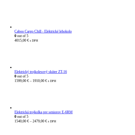
Caboo Cargo Chill - Elektrické lehokolo
0
out of 5
4015,00
€
s DPH
Elektrický trojkolesový skúter ZT-16
0
out of 5
Price
1599,00
€
–
1910,00
€
s DPH
range:
1599,00 €
through
1910,00 €
Elektrická trojkolka pre seniorov E-6RM
0
out of 5
Price
1540,00
€
–
2479,00
€
s DPH
range:
1540,00 €
through