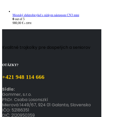
2479,00 €
Mestský elektrobicykel s nízkym nástupom CN3 mini
0
out of 5
980,00
€
s DPH
Kvalitné trojkolky pre dospelých a seniorov
OTÁZKY?
+421 948 114 666
Sídlo:
Gommer, s.r.o.
PhDr.
Csaba
Losonszkí
Mierová 1449/67, 924 01 Galanta, Slovensko
IČO: 52186351
DIČ: 2120950359