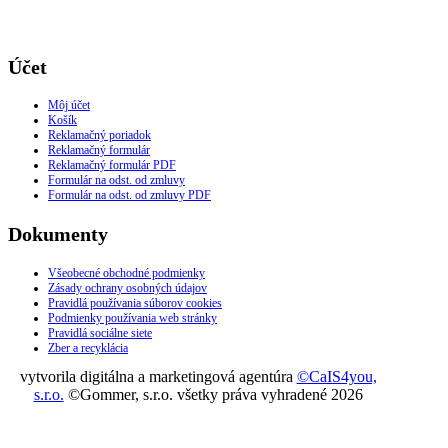
Účet
Môj účet
Košík
Reklamačný poriadok
Reklamačný formulár
Reklamačný formulár PDF
Formulár na odst. od zmluvy
Formulár na odst. od zmluvy PDF
Dokumenty
Všeobecné obchodné podmienky
Zásady ochrany osobných údajov
Pravidlá používania súborov cookies
Podmienky používania web stránky
Pravidlá sociálne siete
Zber a recyklácia
vytvorila digitálna a marketingová agentúra
©CaIS4you,
s.r.o.
©Gommer, s.r.o. všetky práva vyhradené 2026