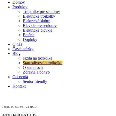
Domov
Produkty
Trojkolky pre seniorov
Elektrické trojkolky
Elektrické skútre
Bicykle pre seniorov
Elektrické bicykle
Batérie
Doplnky
O nás
Časté otázky
Blog
Jazda na trojkolke
Starostlivosť o trojkolku
O senioroch
Zdravie a pohyb
Ocenenia
Senior friendly
Kontakt
JSME TU OD 08 - 22 HOD.
+420 608 863 135