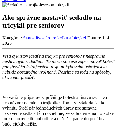
Ako správne nastaviť sedadlo na
tricykli pre seniorov
Kategória:
Starostlivosť o trojkolku a bicykel
Dátum:
1. 4.
2025
Veľa cyklistov jazdí na tricykli pre seniorov s nesprávne
nastaveným sedadlom. To môže po čase zapríčiňovať bolesť
pohybového ústrojenstva, resp. pohybového ústrojenstvo
nebude dostatočne uvoľnené. Pozrime sa teda na spôsoby,
ako tomu predísť.
Vo väčšine prípadov zapríčiňuje bolesti a únavu svalstva
nesprávne sedenie na trojkolke. Tomu sa však dá ľahko
vyhnúť. Stačí pár jednoduchých úprav pre správne
nastavenie sedla a tým docielime, že sa budeme na trojkolke
pre seniorov cítiť pohodlne a naše šliapanie do pedálov
bude efektívnejšie.