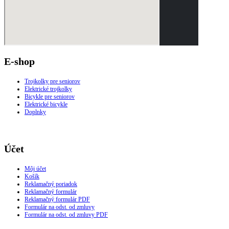
E-shop
Trojkolky pre seniorov
Elektrické trojkolky
Bicykle pre seniorov
Elektrické bicykle
Doplnky
Účet
Môj účet
Košík
Reklamačný poriadok
Reklamačný formulár
Reklamačný formulár PDF
Formulár na odst. od zmluvy
Formulár na odst. od zmluvy PDF