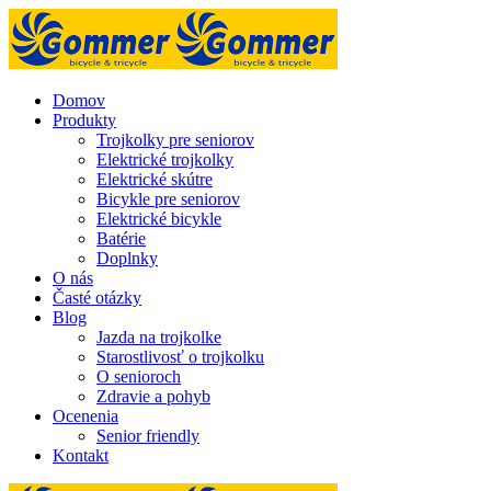
Domov
Produkty
Trojkolky pre seniorov
Elektrické trojkolky
Elektrické skútre
Bicykle pre seniorov
Elektrické bicykle
Batérie
Doplnky
O nás
Časté otázky
Blog
Jazda na trojkolke
Starostlivosť o trojkolku
O senioroch
Zdravie a pohyb
Ocenenia
Senior friendly
Kontakt