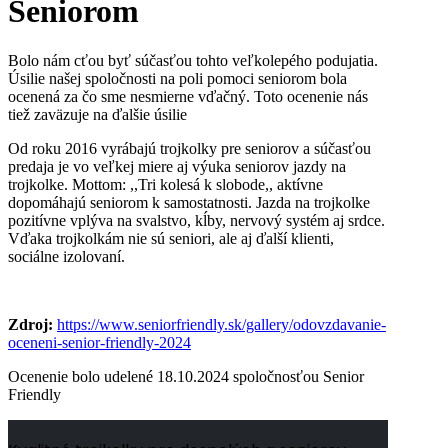
Seniorom
Bolo nám cťou byť súčasťou tohto veľkolepého podujatia.
Úsilie našej spoločnosti na poli pomoci seniorom bola
ocenená za čo sme nesmierne vďačný. Toto ocenenie nás
tiež zaväzuje na ďalšie úsilie
Od roku 2016 vyrábajú trojkolky pre seniorov a súčasťou
predaja je vo veľkej miere aj výuka seniorov jazdy na
trojkolke. Mottom: ,,Tri kolesá k slobode,, aktívne
dopomáhajú seniorom k samostatnosti. Jazda na trojkolke
pozitívne vplýva na svalstvo, kĺby, nervový systém aj srdce.
Vďaka trojkolkám nie sú seniori, ale aj ďalší klienti,
sociálne izolovaní.
Zdroj:
https://www.seniorfriendly.sk/gallery/odovzdavanie-
oceneni-senior-friendly-2024
Ocenenie bolo udelené 18.10.2024 spoločnosťou Senior
Friendly