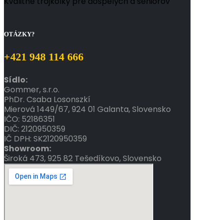
Kvalitné trojkolky pre dospelých a seniorov
OTÁZKY?
+421 948 114 666
Sídlo:
Gommer, s.r.o.
PhDr.
Csaba
Losonszkí
Mierová 1449/67, 924 01 Galanta, Slovensko
IČO: 52186351
DIČ: 2120950359
IČ DPH: SK2120950359
Showroom:
Široká 473, 925 82 Tešedíkovo, Slovensko