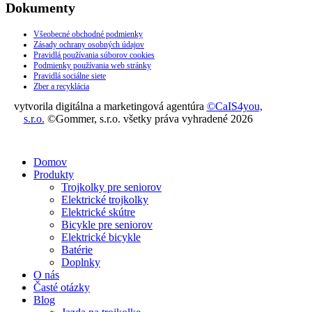
Dokumenty
Všeobecné obchodné podmienky
Zásady ochrany osobných údajov
Pravidlá používania súborov cookies
Podmienky používania web stránky
Pravidlá sociálne siete
Zber a recyklácia
vytvorila digitálna a marketingová agentúra
©CaIS4you,
s.r.o.
©Gommer, s.r.o. všetky práva vyhradené 2026
Domov
Produkty
Trojkolky pre seniorov
Elektrické trojkolky
Elektrické skútre
Bicykle pre seniorov
Elektrické bicykle
Batérie
Doplnky
O nás
Časté otázky
Blog