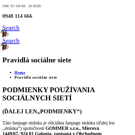
SME TU OD 08 - 20 HOD.
0948 114 666
Search
0
0
Search
0
0
Pravidlá sociálne siete
Home
Pravidlá sociálne siete
PODMIENKY POUŽÍVANIA
SOCIÁLNYCH SIETÍ
(ĎALEJ LEN„PODMIENKY“)
Táto fanpage stránka je oficiálna fanpage stránka (ďalej len
„stránka“) spoločnosti
GOMMER s.r.o., Mierová
1449/67, 924 01 Galanta, zapísaná v Obchodnom