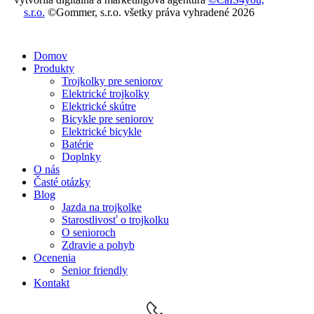
s.r.o.
©Gommer, s.r.o. všetky práva vyhradené 2026
Domov
Produkty
Trojkolky pre seniorov
Elektrické trojkolky
Elektrické skútre
Bicykle pre seniorov
Elektrické bicykle
Batérie
Doplnky
O nás
Časté otázky
Blog
Jazda na trojkolke
Starostlivosť o trojkolku
O senioroch
Zdravie a pohyb
Ocenenia
Senior friendly
Kontakt