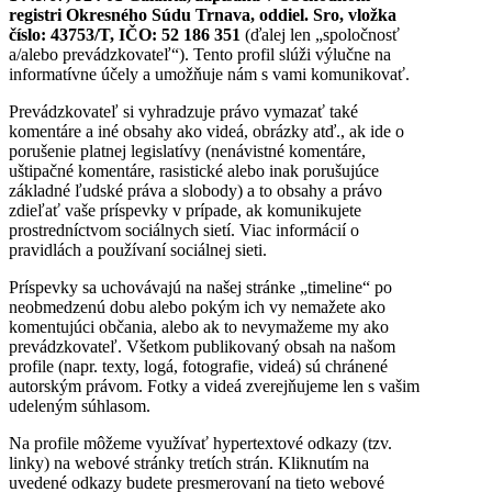
registri Okresného Súdu Trnava, oddiel. Sro, vložka
číslo: 43753/T, IČO: 52 186 351
(ďalej len „spoločnosť
a/alebo prevádzkovateľ“). Tento profil slúži výlučne na
informatívne účely a umožňuje nám s vami komunikovať.
Prevádzkovateľ si vyhradzuje právo vymazať také
komentáre a iné obsahy ako videá, obrázky atď., ak ide o
porušenie platnej legislatívy (nenávistné komentáre,
uštipačné komentáre, rasistické alebo inak porušujúce
základné ľudské práva a slobody) a to obsahy a právo
zdieľať vaše príspevky v prípade, ak komunikujete
prostredníctvom sociálnych sietí. Viac informácií o
pravidlách a používaní sociálnej sieti.
Príspevky sa uchovávajú na našej stránke „timeline“ po
neobmedzenú dobu alebo pokým ich vy nemažete ako
komentujúci občania, alebo ak to nevymažeme my ako
prevádzkovateľ. Všetkom publikovaný obsah na našom
profile (napr. texty, logá, fotografie, videá) sú chránené
autorským právom. Fotky a videá zverejňujeme len s vašim
udeleným súhlasom.
Na profile môžeme využívať hypertextové odkazy (tzv.
linky) na webové stránky tretích strán. Kliknutím na
uvedené odkazy budete presmerovaní na tieto webové