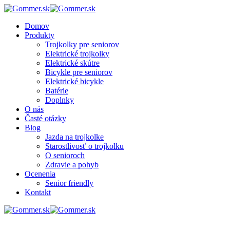
Domov
Produkty
Trojkolky pre seniorov
Elektrické trojkolky
Elektrické skútre
Bicykle pre seniorov
Elektrické bicykle
Batérie
Doplnky
O nás
Časté otázky
Blog
Jazda na trojkolke
Starostlivosť o trojkolku
O senioroch
Zdravie a pohyb
Ocenenia
Senior friendly
Kontakt