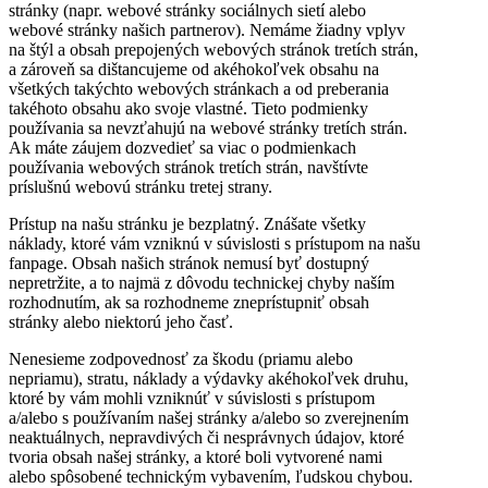
stránky (napr. webové stránky sociálnych sietí alebo
webové stránky našich partnerov). Nemáme žiadny vplyv
na štýl a obsah prepojených webových stránok tretích strán,
a zároveň sa dištancujeme od akéhokoľvek obsahu na
všetkých takýchto webových stránkach a od preberania
takéhoto obsahu ako svoje vlastné. Tieto podmienky
používania sa nevzťahujú na webové stránky tretích strán.
Ak máte záujem dozvedieť sa viac o podmienkach
používania webových stránok tretích strán, navštívte
príslušnú webovú stránku tretej strany.
Prístup na našu stránku je bezplatný. Znášate všetky
náklady, ktoré vám vzniknú v súvislosti s prístupom na našu
fanpage. Obsah našich stránok nemusí byť dostupný
nepretržite, a to najmä z dôvodu technickej chyby naším
rozhodnutím, ak sa rozhodneme zneprístupniť obsah
stránky alebo niektorú jeho časť.
Nenesieme zodpovednosť za škodu (priamu alebo
nepriamu), stratu, náklady a výdavky akéhokoľvek druhu,
ktoré by vám mohli vzniknúť v súvislosti s prístupom
a/alebo s používaním našej stránky a/alebo so zverejnením
neaktuálnych, nepravdivých či nesprávnych údajov, ktoré
tvoria obsah našej stránky, a ktoré boli vytvorené nami
alebo spôsobené technickým vybavením, ľudskou chybou.