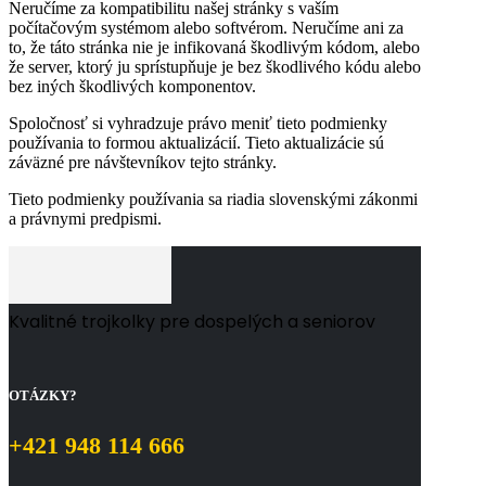
Neručíme za kompatibilitu našej stránky s vaším
počítačovým systémom alebo softvérom. Neručíme ani za
to, že táto stránka nie je infikovaná škodlivým kódom, alebo
že server, ktorý ju sprístupňuje je bez škodlivého kódu alebo
bez iných škodlivých komponentov.
Spoločnosť si vyhradzuje právo meniť tieto podmienky
používania to formou aktualizácií. Tieto aktualizácie sú
záväzné pre návštevníkov tejto stránky.
Tieto podmienky používania sa riadia slovenskými zákonmi
a právnymi predpismi.
Kvalitné trojkolky pre dospelých a seniorov
OTÁZKY?
+421 948 114 666