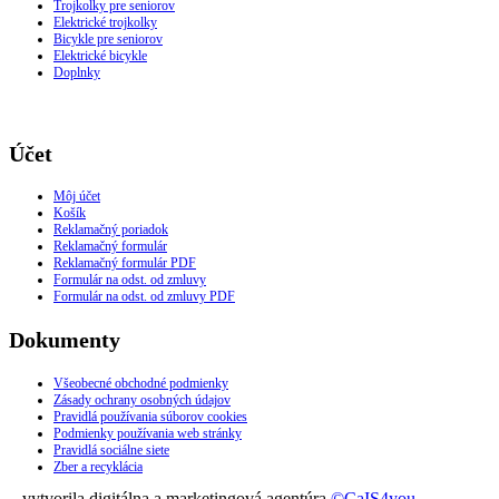
Trojkolky pre seniorov
Elektrické trojkolky
Bicykle pre seniorov
Elektrické bicykle
Doplnky
Účet
Môj účet
Košík
Reklamačný poriadok
Reklamačný formulár
Reklamačný formulár PDF
Formulár na odst. od zmluvy
Formulár na odst. od zmluvy PDF
Dokumenty
Všeobecné obchodné podmienky
Zásady ochrany osobných údajov
Pravidlá používania súborov cookies
Podmienky používania web stránky
Pravidlá sociálne siete
Zber a recyklácia
vytvorila digitálna a marketingová agentúra
©CaIS4you,