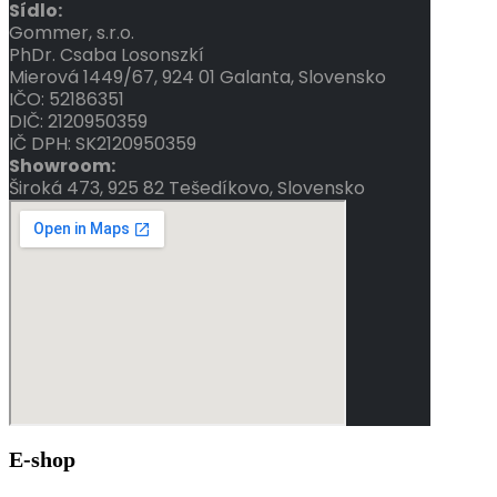
Sídlo:
Gommer, s.r.o.
PhDr.
Csaba
Losonszkí
Mierová 1449/67, 924 01 Galanta, Slovensko
IČO: 52186351
DIČ: 2120950359
IČ DPH: SK2120950359
Showroom:
Široká 473, 925 82 Tešedíkovo, Slovensko
E-shop