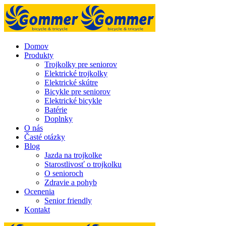
Domov
Produkty
Trojkolky pre seniorov
Elektrické trojkolky
Elektrické skútre
Bicykle pre seniorov
Elektrické bicykle
Batérie
Doplnky
O nás
Časté otázky
Blog
Jazda na trojkolke
Starostlivosť o trojkolku
O senioroch
Zdravie a pohyb
Ocenenia
Senior friendly
Kontakt