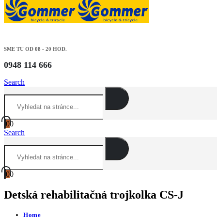
SME TU OD 08 - 20 HOD.
0948 114 666
Search
0
0
Search
0
0
Detská rehabilitačná trojkolka CS-J
Home