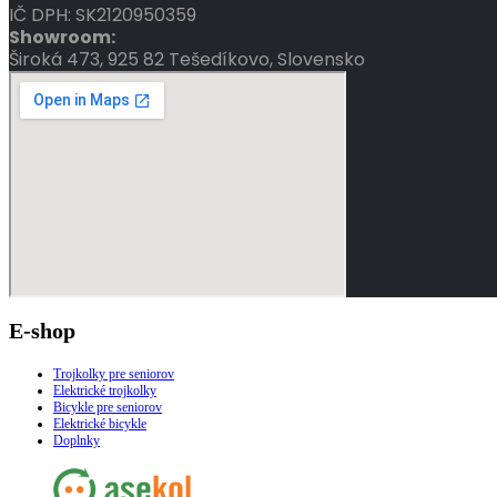
IČ DPH: SK2120950359
Showroom:
Široká 473, 925 82 Tešedíkovo, Slovensko
E-shop
Trojkolky pre seniorov
Elektrické trojkolky
Bicykle pre seniorov
Elektrické bicykle
Doplnky