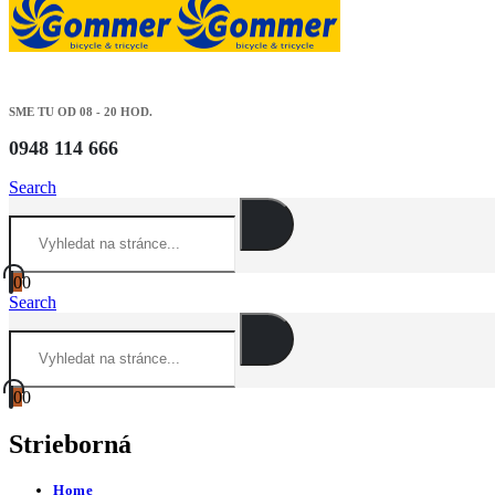
SME TU OD 08 - 20 HOD.
0948 114 666
Search
0
0
Search
0
0
Strieborná
Home