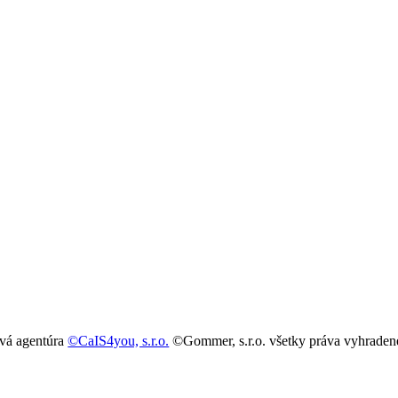
ová agentúra
©CaIS4you, s.r.o.
©Gommer, s.r.o. všetky práva vyhraden