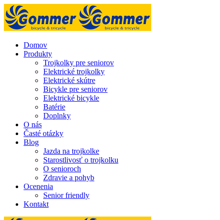
Domov
Produkty
Trojkolky pre seniorov
Elektrické trojkolky
Elektrické skútre
Bicykle pre seniorov
Elektrické bicykle
Batérie
Doplnky
O nás
Časté otázky
Blog
Jazda na trojkolke
Starostlivosť o trojkolku
O senioroch
Zdravie a pohyb
Ocenenia
Senior friendly
Kontakt