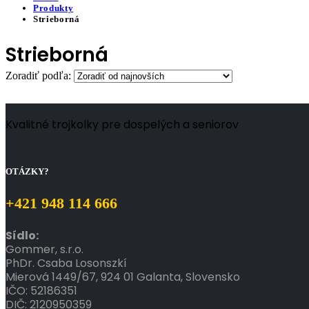
Produkty
Strieborná
Strieborná
Zoradiť podľa:
Kvalitné trojkolky pre dospelých a seniorov
OTÁZKY?
+421 948 114 666
Sídlo:
Gommer, s.r.o.
PhDr.
Csaba
Losonszkí
Mierová 1449/67, 924 01 Galanta, Slovensko
IČO: 52186351
DIČ: 2120950359