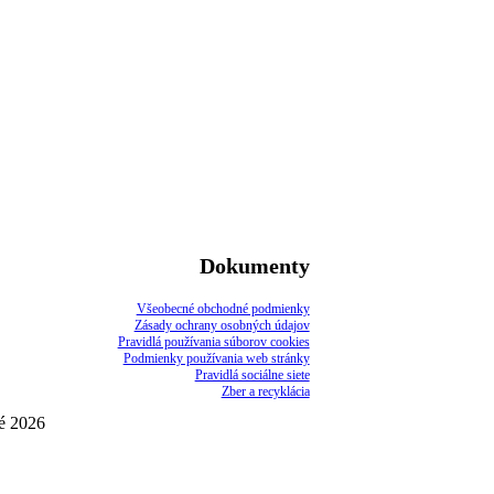
Dokumenty
Všeobecné obchodné podmienky
Zásady ochrany osobných údajov
Pravidlá používania súborov cookies
Podmienky používania web stránky
Pravidlá sociálne siete
Zber a recyklácia
é 2026