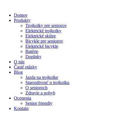
Domov
Produkty
Trojkolky pre seniorov
Elektrické trojkolky
Elektrické skútre
Bicykle pre seniorov
Elektrické bicykle
Batérie
Doplnky
O nás
Časté otázky
Blog
Jazda na trojkolke
Starostlivosť o trojkolku
O senioroch
Zdravie a pohyb
Ocenenia
Senior friendly
Kontakt