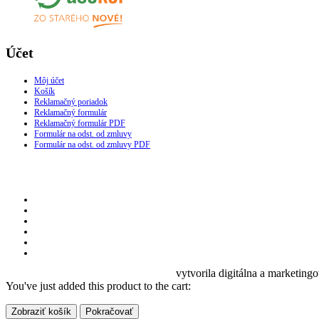
Účet
Môj účet
Košík
Reklamačný poriadok
Reklamačný formulár
Reklamačný formulár PDF
Formulár na odst. od zmluvy
Formulár na odst. od zmluvy PDF
vytvorila digitálna a marketing
You've just added this product to the cart:
Zobraziť košík
Pokračovať