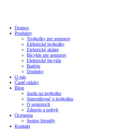
Domov
Produkty
Trojkolky pre seniorov
Elektrické trojkolky
Elektrické skútre
Bicykle pre seniorov
Elektrické bicykle
Batérie
Doplnky
O nás
Časté otázky
Blog
Jazda na trojkolke
Starostlivosť o trojkolku
O senioroch
Zdravie a pohyb
Ocenenia
Senior friendly
Kontakt