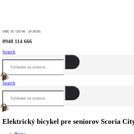
SME TU OD 08 - 20 HOD.
0948 114 666
Search
0
0
Search
0
0
Elektrický bicykel pre seniorov Scoria Cit
Home