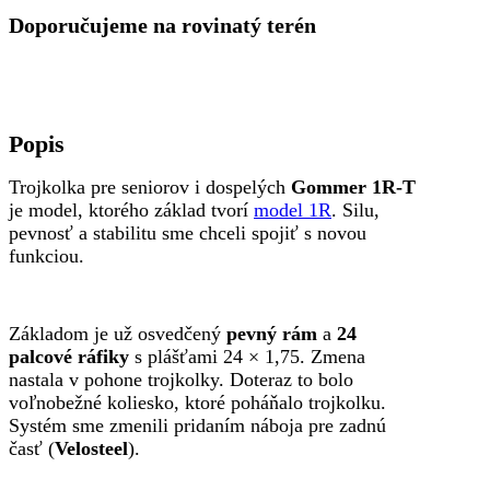
Doporučujeme na rovinatý terén
Popis
Trojkolka pre seniorov i dospelých
Gommer 1R-T
je model, ktorého základ tvorí
model 1R
. Silu,
pevnosť a stabilitu sme chceli spojiť s novou
funkciou.
Základom je už osvedčený
pevný rám
a
24
palcové ráfiky
s plášťami 24 × 1,75. Zmena
nastala v pohone trojkolky. Doteraz to bolo
voľnobežné koliesko, ktoré poháňalo trojkolku.
Systém sme zmenili pridaním náboja pre zadnú
časť (
Velosteel
).