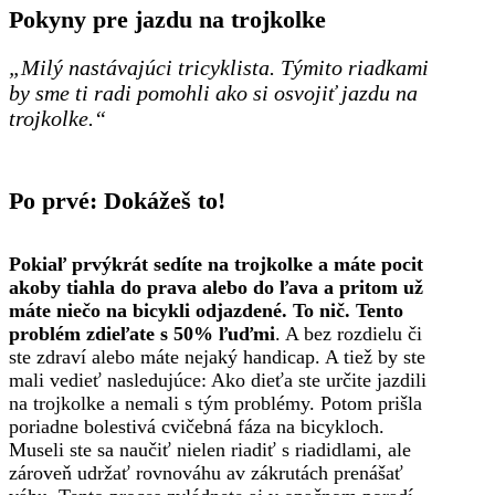
Pokyny pre jazdu na trojkolke
„Milý nastávajúci tricyklista. Týmito riadkami
by sme ti radi pomohli ako si osvojiť jazdu na
trojkolke.“
Po prvé: Dokážeš to!
Pokiaľ prvýkrát sedíte na trojkolke a máte pocit
akoby tiahla do prava alebo do ľava a pritom už
máte niečo na bicykli odjazdené. To nič. Tento
problém zdieľate s 50% ľuďmi
. A bez rozdielu či
ste zdraví alebo máte nejaký handicap. A tiež by ste
mali vedieť nasledujúce: Ako dieťa ste určite jazdili
na trojkolke a nemali s tým problémy. Potom prišla
poriadne bolestivá cvičebná fáza na bicykloch.
Museli ste sa naučiť nielen riadiť s riadidlami, ale
zároveň udržať rovnováhu av zákrutách prenášať