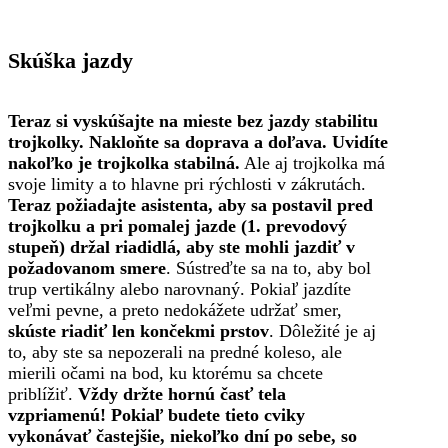
Skúška jazdy
Teraz si vyskúšajte na mieste bez jazdy stabilitu
trojkolky. Nakloňte sa doprava a doľava. Uvidíte
nakoľko je trojkolka stabilná.
Ale aj trojkolka má
svoje limity a to hlavne pri rýchlosti v zákrutách.
Teraz požiadajte asistenta, aby sa postavil pred
trojkolku a pri pomalej jazde (1. prevodový
stupeň) držal riadidlá, aby ste mohli jazdiť v
požadovanom smere
. Sústreďte sa na to, aby bol
trup vertikálny alebo narovnaný. Pokiaľ jazdíte
veľmi pevne, a preto nedokážete udržať smer,
skúste riadiť len končekmi prstov
. Dôležité je aj
to, aby ste sa nepozerali na predné koleso, ale
mierili očami na bod, ku ktorému sa chcete
priblížiť.
Vždy držte hornú časť tela
vzpriamenú!
Pokiaľ budete tieto cviky
vykonávať častejšie, niekoľko dní po sebe, so