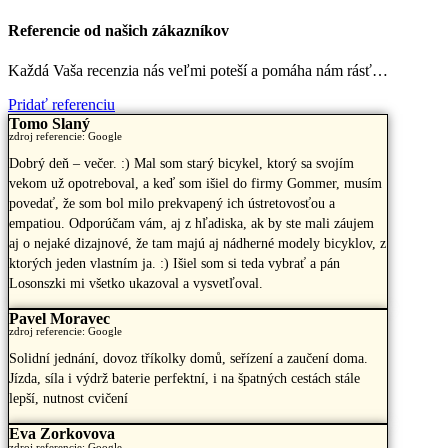
Referencie od našich zákazníkov
Každá Vaša recenzia nás veľmi poteší a pomáha nám rásť…
Pridať referenciu
Tomo Slaný
zdroj referencie: Google
Dobrý deň – večer. :) Mal som starý bicykel, ktorý sa svojím
vekom už opotreboval, a keď som išiel do firmy Gommer, musím
povedať, že som bol milo prekvapený ich ústretovosťou a
empatiou. Odporúčam vám, aj z hľadiska, ak by ste mali záujem
aj o nejaké dizajnové, že tam majú aj nádherné modely bicyklov, z
ktorých jeden vlastním ja. :) Išiel som si teda vybrať a pán
Losonszki mi všetko ukazoval a vysvetľoval.
Pavel Moravec
zdroj referencie: Google
Solidní jednání, dovoz tříkolky domů, seřízení a zaučení doma.
Jízda, síla i výdrž baterie perfektní, i na špatných cestách stále
lepší, nutnost cvičení
Eva Zorkovova
zdroj referencie: Google