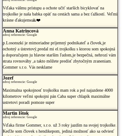
Vďaka vášmu prístupu a ochote učiť starších bicyklovať na
trojkolke je naša babka opäť na cestách sama a bez ťažkostí. Veľmi
krásne ďakujeme🙏❤️
Anna Katrincová
zdroj referencie: Google
p.Losonszkí je mimoriadne príjemný podnikateľ a človek,je
ochotný a ústretový,predal mi el.trojkolku s ktorou som spokojná
a doporučujem ju hlavne starším ľudom,je bezpečná, nehrozí vám
strata rovnováhy ,a takto môžete predísť zbytočným zraneniam.
Gommer s.r.o. Vás nesklame
Jozef
zdroj referencie: Google
Maximalna spokojnosť trojkolku mam rok a pol najazdene 4000
kilometrov veľmi spokojni pán Caba super chlapík maximálne
ustretovi poradi pomoze super
Martin Ištok
zdroj referencie: Google
Vďaka firme Gommer, s.r.o. už 3 roky jazdím na svojej trojkolke.
Keďže som človek s hendikepom, jediná možnosť ako sa odviesť