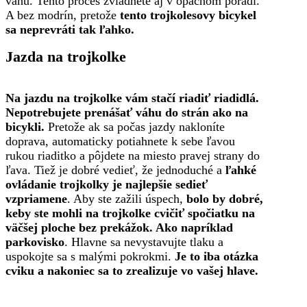
váhu. Tento proces zvládnete aj v opačnom poradí.
A bez modrín, pretože
tento trojkolesovy bicykel
sa neprevráti tak ľahko.
Jazda na trojkolke
Na jazdu na trojkolke vám stačí riadiť riadidlá.
Nepotrebujete prenášať váhu do strán ako na
bicykli.
Pretože ak sa počas jazdy nakloníte
doprava, automaticky potiahnete k sebe ľavou
rukou riaditko a pôjdete na miesto pravej strany do
ľava. Tiež je dobré vedieť, že jednoduché a
ľahké
ovládanie trojkolky je najlepšie sedieť
vzpriamene
. Aby ste zažili úspech,
bolo by dobré,
keby ste mohli na trojkolke cvičiť spočiatku na
väčšej ploche bez prekážok. Ako napríklad
parkovisko
. Hlavne sa nevystavujte tlaku a
uspokojte sa s malými pokrokmi.
Je to iba otázka
cviku a nakoniec sa to zrealizuje vo vašej hlave.