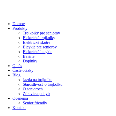
Domov
Produkty
Trojkolky pre seniorov
Elektrické trojkolky
Elektrické skútre
Bicykle pre seniorov
Elektrické bicykle
Batérie
Doplnky
O nás
Časté otázky
Blog
Jazda na trojkolke
Starostlivosť o trojkolku
O senioroch
Zdravie a pohyb
Ocenenia
Senior friendly
Kontakt