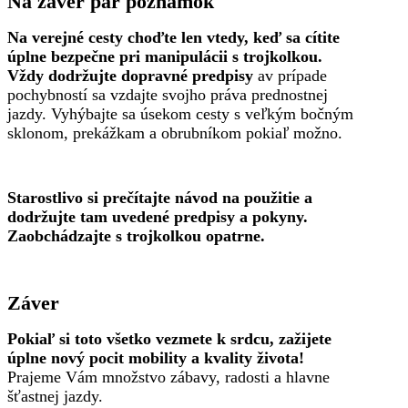
Na záver pár poznámok
Na verejné cesty choďte len vtedy, keď sa cítite
úplne bezpečne pri manipulácii s trojkolkou.
Vždy dodržujte dopravné predpisy
av prípade
pochybností sa vzdajte svojho práva prednostnej
jazdy. Vyhýbajte sa úsekom cesty s veľkým bočným
sklonom, prekážkam a obrubníkom pokiaľ možno.
Starostlivo si prečítajte návod na použitie a
dodržujte tam uvedené predpisy a pokyny.
Zaobchádzajte s trojkolkou opatrne.
Záver
Pokiaľ si toto všetko vezmete k srdcu, zažijete
úplne nový pocit mobility a kvality života!
Prajeme Vám množstvo zábavy, radosti a hlavne
šťastnej jazdy.