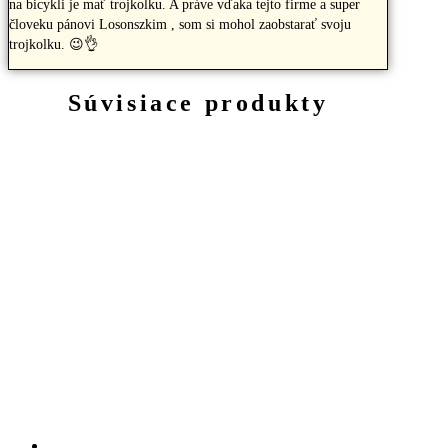
na bicykli je mať trojkolku. A práve vďaka tejto firme a super
človeku pánovi Losonszkim , som si mohol zaobstarať svoju
trojkolku. 😉👌
Súvisiace produkty